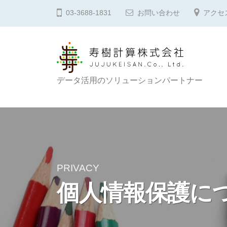
コ
樹
03-3688-1831
お問い合わせ
アクセ
ン
計
テ
算
ン
株
ツ
式
へ
寿
データ活用のソリューションパートナー
会
ス
樹
社
キ
計
ッ
プ
算
株
式
PRIVACY
会
個人情報保護に
社