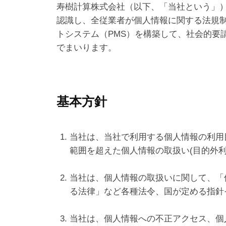
に
寿樹計算株式会社（以下、「当社という」
認識し、全従業者が個人情報に関する法規制を
つ
トシステム（PMS）を構築して、社会的要
でまいります。
い
て
基本方針
2024
年
12
当社は、当社で利用する個人情報の利用
月
範囲を超えた個人情報の取扱い(目的外
11
日
当社は、個人情報の取扱いに関して、「
by
ad1228lcjb
る法律」など各種法令、国が定める指針
当社は、個人情報への不正アクセス、個