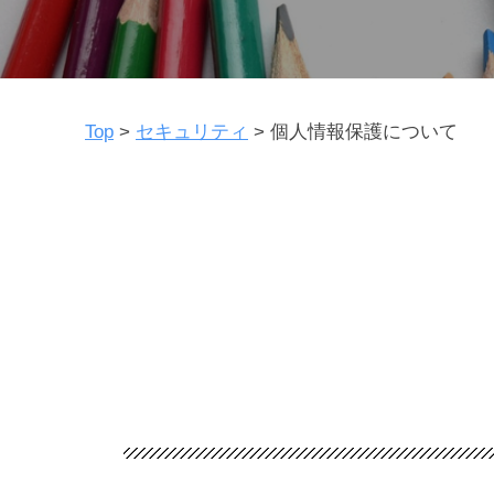
Top
>
セキュリティ
>
個人情報保護について
個
人
情
報
保
護