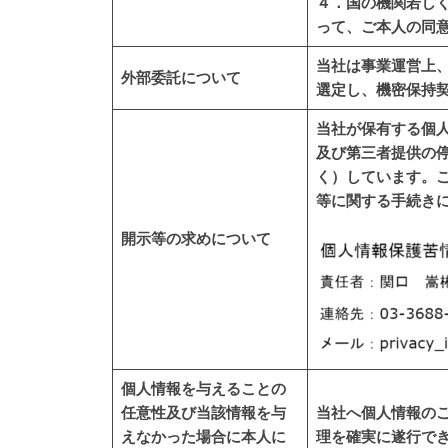
４．国の機関若し
って、ご本人の同
当社は事業運営上
外部委託について
選定し、機密保持
当社が保有する個
及び第三者提供の
く）しています。
等に関する手続き
開示等の求めについて
個人情報を与えることの
任意性及び当該情報を与
当社へ個人情報の
えなかった場合に本人に
理を確実に遂行で