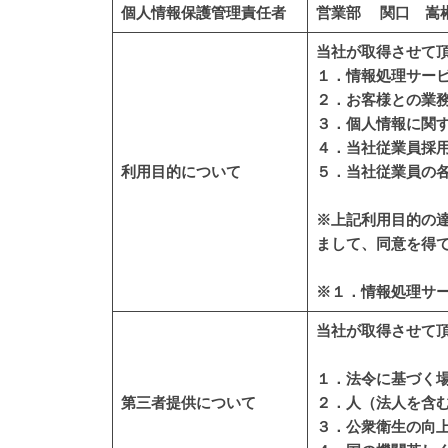
個人情報保護管理責任者
営業部 関口 嵩
当社が取得させて
１．情報処理サー
２．お客様との業
３．個人情報に関
４．当社従業員採
利用目的について
５．当社従業員の
※上記利用目的の
まして、同意を得
※１．情報処理サ
当社が取得させて
１．法令に基づく
第三者提供について
２．人（法人を含
３．公衆衛生の向